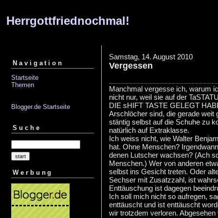
Herrgottfriednochmal!
Samstag, 14. August 2010
Navigation
Vergessen
Startseite
Themen
Manchmal vergesse ich, warum i
nicht nur, weil sie auf der T
DIE sHIFT TASTE GELEGT HABEN9
Blogger.de Startseite
Arschlöcher sind, die gerade weit
stäntig selbst auf die Schuhe zu 
Suche
natürlich auf Extraklasse.
Ich weiss nicht, wie Walter Benjam
hat. Ohne Menschen? Irgendwann g
denen Lutscher wachsen? (Ach so,
Menschen.) Wer von anderen etwas
selbst ins Gesicht treten. Oder al
Werbung
Sechser mit Zusatzzahl, ist wahrsc
Enttäuschung ist dagegen beeindr
Ich soll mich nicht so aufregen, s
enttäuscht und ist enttäuscht wor
wir trotzdem verloren. Abgesehen 